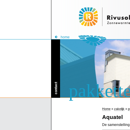
home
pakkett
Home
»
zakelijk
»
p
Aquatel
De samenstelling 