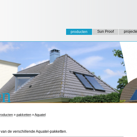
Sun Proof
project
producten
en
roducten
»
pakketten
»
Aquatel
van de verschillende Aquatel-pakketten.