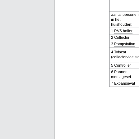
aantal personen
in het
huishouden;
1
RVS boiler
2
Collector
3
Pompstation
4 Tyfocor
(collectorvloeisto
5
Controller
6 Pannen
montageset
7 Expansievat