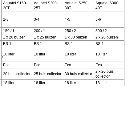
Aquatel S150-
Aquatel S200-
Aquatel S250-
Aquatel S300-
20T
25T
30T
40T
2-3
3-4
4-5
5-6
150 / 1
200 / 1
250 / 2
300 / 2
1 x 20 buizen
1 x 25 buizen
1 x 30 buizen
2 x 20 buizen
BS-1
BS-1
BS-1
BS-1
10 liter
10 liter
10 liter
10 liter
f)
Eco
Eco
Eco
Eco
2 x 20 buis
20 buis collector
25 buis collector
30 buis collector
collector
18 liter
18 liter
18 liter
18 liter